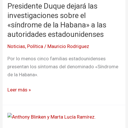
Presidente Duque dejará las
dejará
las
investigaciones sobre el
investigaciones
«síndrome de la Habana» a las
sobre
autoridades estadounidenses
el
«síndrome
Noticias
,
Política
/
Mauricio Rodriguez
de
Por lo menos cinco familias estadounidenses
la
presentan los síntomas del denominado «Síndrome
Habana»
de la Habana».
a
las
Leer más »
autoridades
estadounidenses
Anthony
Blinken