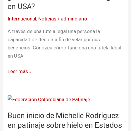
tutela
en USA?
legal
Internacional
,
Noticias
/
admindiario
en
USA?
A través de una tutela legal una persona la
capacidad de decidir a fin de velar por sus
beneficios. Conozca cómo funciona una tutela legal
en USA.
Leer más »
Buen
inicio
Buen inicio de Michelle Rodríguez
de
Michelle
en patinaje sobre hielo en Estados