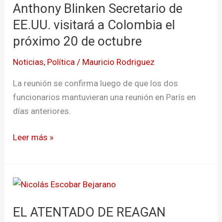
Anthony Blinken Secretario de
Secretario
de
EE.UU. visitará a Colombia el
EE.UU.
próximo 20 de octubre
visitará
Noticias
,
Política
/
Mauricio Rodriguez
a
Colombia
La reunión se confirma luego de que los dos
el
funcionarios mantuvieran una reunión en París en
próximo
días anteriores.
20
de
Leer más »
octubre
EL
ATENTADO
EL ATENTADO DE REAGAN
DE