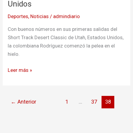
Rodríguez
Unidos
en
Deportes
,
Noticias
/
admindiario
patinaje
sobre
Con buenos números en sus primeras salidas del
hielo
Short Track Desert Classic de Utah, Estados Unidos,
en
la colombiana Rodríguez comenzó la pelea en el
Estados
hielo.
Unidos
Leer más »
←
Anterior
1
…
37
38