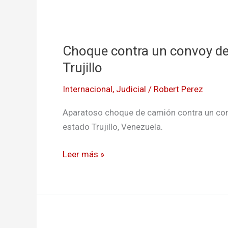
Choque
contra
Choque contra un convoy del
un
convoy
Trujillo
del
Internacional
,
Judicial
/
Robert Perez
Ejército
deja
Aparatoso choque de camión contra un conv
dos
estado Trujillo, Venezuela.
muertos
en
Leer más »
Trujillo
Militar