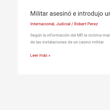
asesinó
Militar asesinó e introdujo 
e
introdujo
Internacional
,
Judicial
/
Robert Perez
un
palo
Según la información del MP, la víctima man
por
de las instalaciones de un casino militar.
el
ano
Leer más »
a
un
adolescente