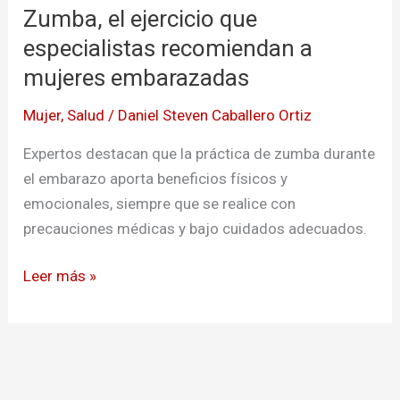
Zumba, el ejercicio que
ejercicio
que
especialistas recomiendan a
especialistas
mujeres embarazadas
recomiendan
Mujer
,
Salud
/
Daniel Steven Caballero Ortiz
a
mujeres
Expertos destacan que la práctica de zumba durante
embarazadas
el embarazo aporta beneficios físicos y
emocionales, siempre que se realice con
precauciones médicas y bajo cuidados adecuados.
Leer más »