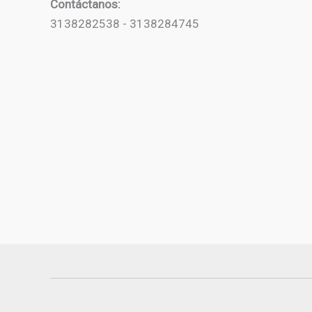
Contáctanos:
3138282538 - 3138284745