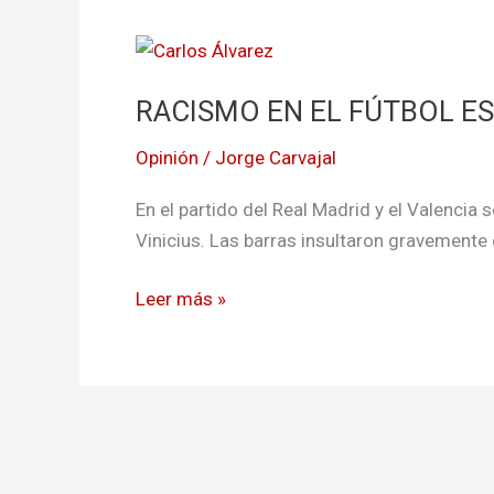
RACISMO
EN
RACISMO EN EL FÚTBOL E
EL
FÚTBOL
Opinión
/
Jorge Carvajal
ESPAÑOL
En el partido del Real Madrid y el Valencia 
Vinicius. Las barras insultaron gravemente c
Leer más »