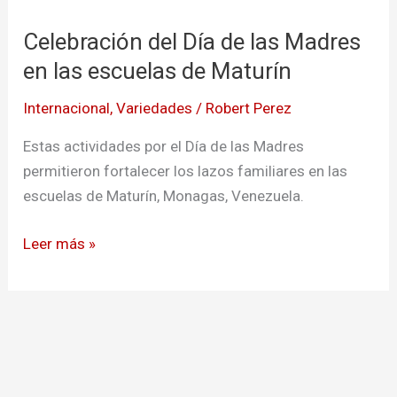
del
Celebración del Día de las Madres
Día
de
en las escuelas de Maturín
las
Internacional
,
Variedades
/
Robert Perez
Madres
en
Estas actividades por el Día de las Madres
las
permitieron fortalecer los lazos familiares en las
escuelas
escuelas de Maturín, Monagas, Venezuela.
de
Maturín
Leer más »