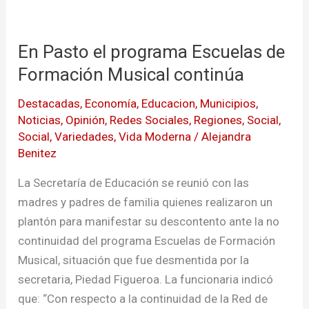
En
Pasto
En Pasto el programa Escuelas de
el
programa
Formación Musical continúa
Escuelas
Destacadas
,
Economía
,
Educacion
,
Municipios
,
de
Noticias
,
Opinión
,
Redes Sociales
,
Regiones
,
Social
,
Formación
Social
,
Variedades
,
Vida Moderna
/
Alejandra
Musical
Benitez
continúa
La Secretaría de Educación se reunió con las
madres y padres de familia quienes realizaron un
plantón para manifestar su descontento ante la no
continuidad del programa Escuelas de Formación
Musical, situación que fue desmentida por la
secretaria, Piedad Figueroa. La funcionaria indicó
que: “Con respecto a la continuidad de la Red de