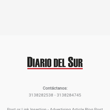
Contáctanos:
3138282538 - 3138284745
Post or Link Insertion - Advertising Article Blog Post