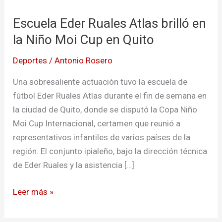
Eder
Escuela Eder Ruales Atlas brilló en
Ruales
Atlas
la Niño Moi Cup en Quito
brilló
Deportes
/
Antonio Rosero
en
la
Una sobresaliente actuación tuvo la escuela de
Niño
fútbol Eder Ruales Atlas durante el fin de semana en
Moi
la ciudad de Quito, donde se disputó la Copa Niño
Cup
Moi Cup Internacional, certamen que reunió a
en
representativos infantiles de varios países de la
Quito
región. El conjunto ipialeño, bajo la dirección técnica
de Eder Ruales y la asistencia […]
Leer más »