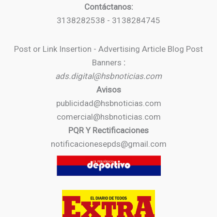
Contáctanos:
3138282538 - 3138284745
Post or Link Insertion - Advertising Article Blog Post
Banners
:
ads.digital@hsbnoticias.com
Avisos
publicidad@hsbnoticias.com
comercial@hsbnoticias.com
PQR Y Rectificaciones
notificacionesepds@gmail.com