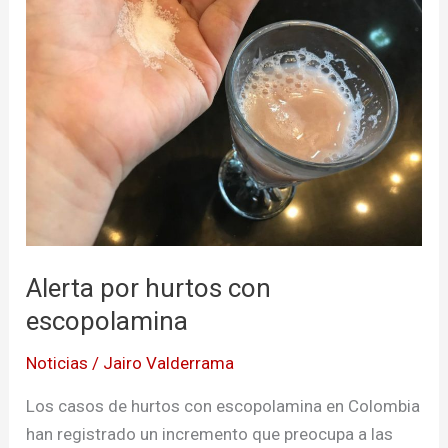
hurtos
con
escopolamina
Alerta por hurtos con
escopolamina
Noticias
/
Jairo Valderrama
Los casos de hurtos con escopolamina en Colombia
han registrado un incremento que preocupa a las