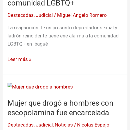
comunidad LGBTQ+
a
Destacadas
,
Judicial
/
Miguel Angelo Romero
la
comunidad
La reaparición de un presunto depredador sexual y
LGBTQ+
ladrón reincidente tiene ene alarma a la comunidad
LGBTQ+ en Ibagué
Leer más »
Mujer
que
Mujer que drogó a hombres con
drogó
a
escopolamina fue encarcelada
hombres
Destacadas
,
Judicial
,
Noticias
/
Nicolas Espejo
con