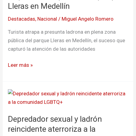
en
Lleras en Medellín
plena
Destacadas
,
Nacional
/
Miguel Angelo Romero
zona
pública
Turista atrapa a presunta ladrona en plena zona
del
pública del parque Lleras en Medellín, el suceso que
parque
capturó la atención de las autoridades
Lleras
en
Leer más »
Medellín
Depredador
sexual
y
Depredador sexual y ladrón
ladrón
reincidente
reincidente aterroriza a la
aterroriza