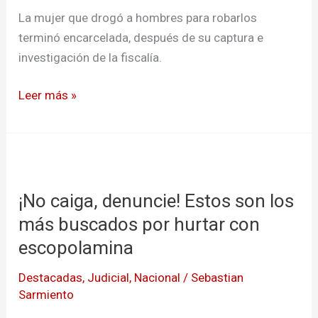
escopolamina
La mujer que drogó a hombres para robarlos
fue
terminó encarcelada, después de su captura e
encarcelada
investigación de la fiscalía.
Leer más »
¡No
caiga,
¡No caiga, denuncie! Estos son los
denuncie!
Estos
más buscados por hurtar con
son
escopolamina
los
Destacadas
,
Judicial
,
Nacional
/
Sebastian
más
Sarmiento
buscados