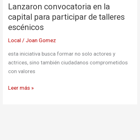
Lanzaron convocatoria en la
en
la
capital para participar de talleres
capital
escénicos
para
Local
/
Joan Gomez
participar
de
esta iniciativa busca formar no solo actores y
talleres
actrices, sino también ciudadanos comprometidos
escénicos
con valores
Leer más »