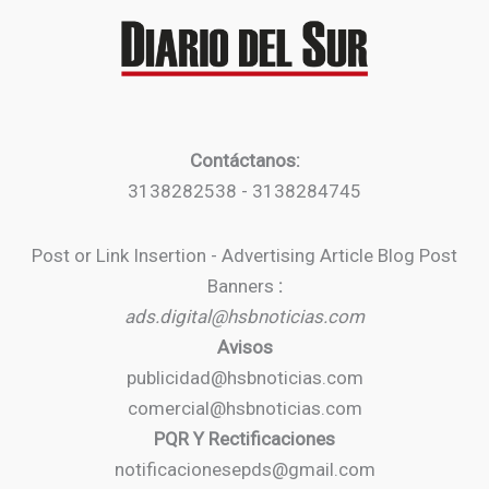
Contáctanos:
3138282538 - 3138284745
Post or Link Insertion - Advertising Article Blog Post
Banners
:
ads.digital@hsbnoticias.com
Avisos
publicidad@hsbnoticias.com
comercial@hsbnoticias.com
PQR Y Rectificaciones
notificacionesepds@gmail.com