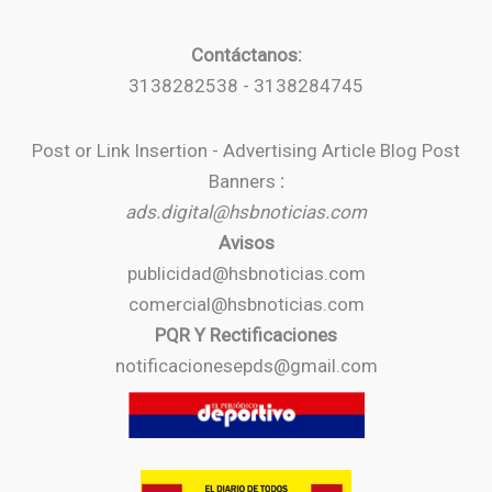
Contáctanos:
3138282538 - 3138284745
Post or Link Insertion - Advertising Article Blog Post
Banners
:
ads.digital@hsbnoticias.com
Avisos
publicidad@hsbnoticias.com
comercial@hsbnoticias.com
PQR Y Rectificaciones
notificacionesepds@gmail.com