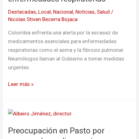
de
Destacadas
,
Local
,
Nacional
,
Noticias
,
Salud
/
medicamentos
Nicolas Stiven Becerra Bojaca
para
enfermedades
Colombia enfrenta una alerta por la escasez de
respiratorias
medicamentos esenciales para enfermedades
respiratorias como el asma y la fibrosis pulmonar.
Neumólogos llaman al Gobierno a tomar medidas
urgentes.
Leer más »
Preocupación
en
Preocupación en Pasto por
Pasto
por