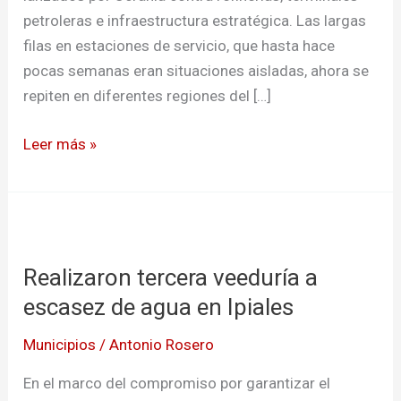
petroleras e infraestructura estratégica. Las largas
filas en estaciones de servicio, que hasta hace
pocas semanas eran situaciones aisladas, ahora se
repiten en diferentes regiones del […]
Leer más »
Realizaron
tercera
Realizaron tercera veeduría a
veeduría
a
escasez de agua en Ipiales
escasez
Municipios
/
Antonio Rosero
de
agua
En el marco del compromiso por garantizar el