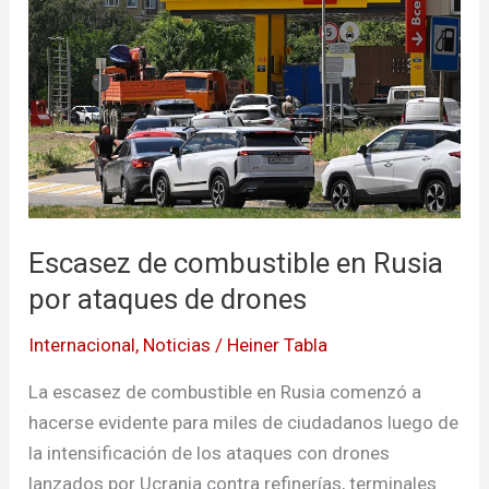
combustible
en
Rusia
por
ataques
de
drones
Escasez de combustible en Rusia
por ataques de drones
Internacional
,
Noticias
/
Heiner Tabla
La escasez de combustible en Rusia comenzó a
hacerse evidente para miles de ciudadanos luego de
la intensificación de los ataques con drones
lanzados por Ucrania contra refinerías, terminales