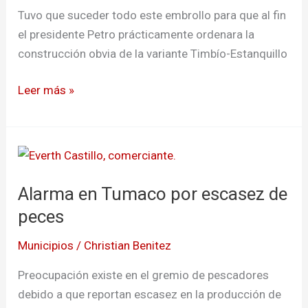
Tuvo que suceder todo este embrollo para que al fin
el presidente Petro prácticamente ordenara la
construcción obvia de la variante Timbío-Estanquillo
Leer más »
Alarma
en
Alarma en Tumaco por escasez de
Tumaco
por
peces
escasez
Municipios
/
Christian Benitez
de
peces
Preocupación existe en el gremio de pescadores
debido a que reportan escasez en la producción de