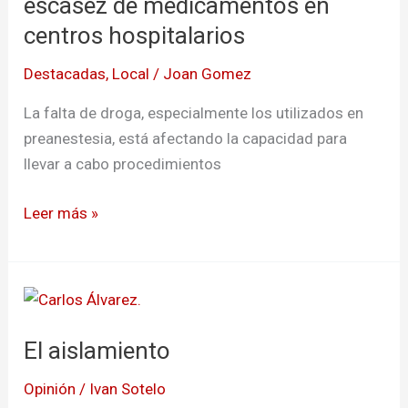
escasez de medicamentos en
escasez
centros hospitalarios
de
Destacadas
,
Local
/
Joan Gomez
medicamentos
en
La falta de droga, especialmente los utilizados en
centros
preanestesia, está afectando la capacidad para
hospitalarios
llevar a cabo procedimientos
Leer más »
El
aislamiento
El aislamiento
Opinión
/
Ivan Sotelo