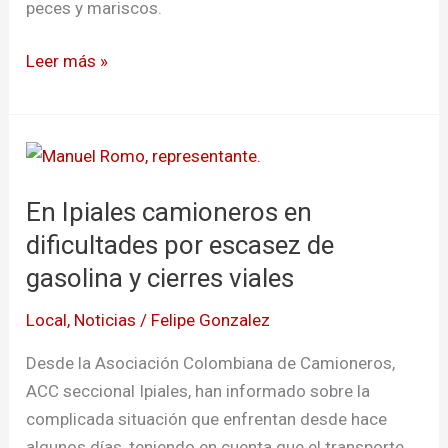
peces y mariscos.
Leer más »
En
Ipiales
En Ipiales camioneros en
camioneros
en
dificultades por escasez de
dificultades
gasolina y cierres viales
por
Local
,
Noticias
/
Felipe Gonzalez
escasez
de
Desde la Asociación Colombiana de Camioneros,
gasolina
ACC seccional Ipiales, han informado sobre la
y
complicada situación que enfrentan desde hace
cierres
algunos días, teniendo en cuenta que el transporte