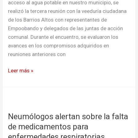
en
acceso al agua potable en nuestro municipio, se
Ipiales
realizó la tercera reunión con la veeduría ciudadana
de los Barrios Altos con representantes de
Empoobando y delegados de las juntas de acción
comunal. Durante el encuentro, se evaluaron los
avances en los compromisos adquiridos en
reuniones anteriores con
Leer más »
Neumólogos
alertan
Neumólogos alertan sobre la falta
sobre
la
de medicamentos para
falta
enfermedades respiratorias