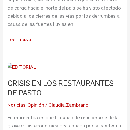
viales
de carga hacia el norte del país se ha visto afectado
debido a los cierres de las vías por los derrumbes a
causa de las fuertes lluvias en
Leer más »
CRISIS
EN
CRISIS EN LOS RESTAURANTES
LOS
RESTAURANTES
DE PASTO
DE
Noticias
,
Opinión
/
Claudia.Zambrano
PASTO
En momentos en que trataban de recuperarse de la
grave crisis económica ocasionada por la pandemia