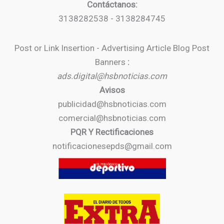
Contáctanos:
3138282538 - 3138284745
Post or Link Insertion - Advertising Article Blog Post
Banners
:
ads.digital@hsbnoticias.com
Avisos
publicidad@hsbnoticias.com
comercial@hsbnoticias.com
PQR Y Rectificaciones
notificacionesepds@gmail.com