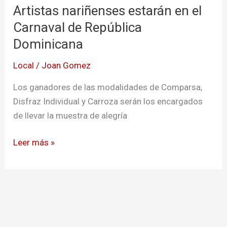
Artistas nariñenses estarán en el
estarán
en
Carnaval de República
el
Dominicana
Carnaval
Local
/
Joan Gomez
de
República
Los ganadores de las modalidades de Comparsa,
Dominicana
Disfraz Individual y Carroza serán los encargados
de llevar la muestra de alegría
Leer más »