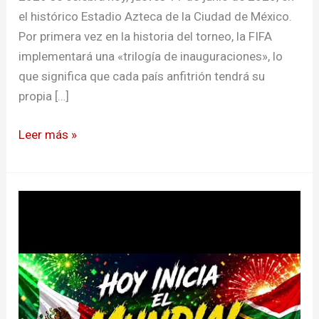
el histórico Estadio Azteca de la Ciudad de México.
Por primera vez en la historia del torneo, la FIFA
implementará una «trilogía de inauguraciones», lo
que significa que cada país anfitrión tendrá su
propia […]
Leer más »
¡LLEGÓ
el
día!
Todo
lo
que