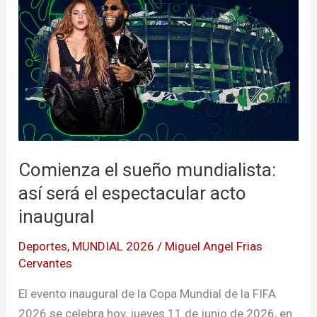
el
sueño
mundialista:
así
será
el
espectacular
acto
Comienza el sueño mundialista:
inaugural
así será el espectacular acto
inaugural
Deportes
,
MUNDIAL 2026
/
Miguel Angel Frias
Cervantes
El evento inaugural de la Copa Mundial de la FIFA
2026 se celebra hoy, jueves 11 de junio de 2026, en