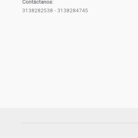
Contáctanos:
3138282538 - 3138284745