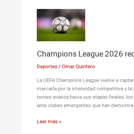
Champions
League
2026
redefine
el
Champions League 2026 rede
fútbol
europeo
Deportes
/
Omar Quintero
La UEFA Champions League vuelve a captar
marcada por la intensidad competitiva y la
torneo avanza hacia sus etapas finales, los
ante clubes emergentes que han demostrad
Leer más »