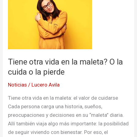
otra
vida
en
la
maleta?
O
la
Tiene otra vida en la maleta? O la
cuida
cuida o la pierde
o
la
Noticias
/
Lucero Avila
pierde
Tiene otra vida en la maleta: el valor de cuidarse
Cada persona carga una historia, sueños,
preocupaciones y decisiones en su “maleta” diaria.
Allí también viaja algo más importante: la posibilidad
de seguir viviendo con bienestar. Por eso, el