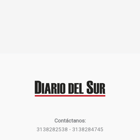
Contáctanos:
3138282538 - 3138284745