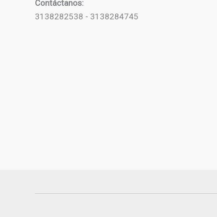
Contáctanos:
3138282538 - 3138284745