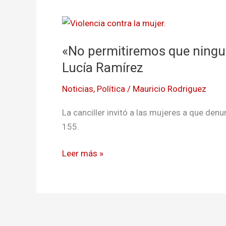
«No
permitiremos
«No permitiremos que ningu
que
ninguna
Lucía Ramírez
mujer
Noticias
,
Política
/
Mauricio Rodriguez
sea
violentada»:
La canciller invitó a las mujeres a que denun
Marta
155.
Lucía
Ramírez
Leer más »