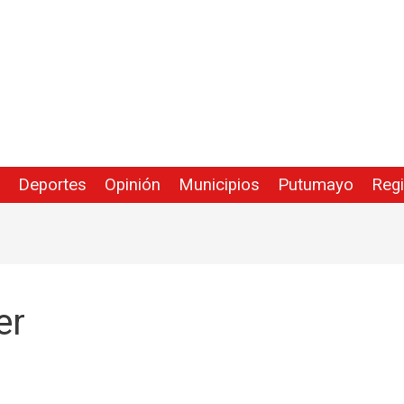
Deportes
Opinión
Municipios
Putumayo
Reg
er