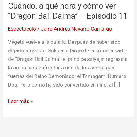
Cuándo, a qué hora y cómo ver
qué
hora
“Dragon Ball Daima” – Episodio 11
y
Espectáculo
/
Jairo Andres Navarro Camargo
cómo
ver
Vegeta vuelve a la batalla. Después de haber sido
“Dragon
dejado atrás por Gokú a lo largo de la primera parte
Ball
de “Dragon Ball Daima”, el príncipe saiyajin regresa a
Daima”
la arena para enfrentar a uno de los seres más
–
fuertes del Reino Demoníaco: el Tamagami Número
Episodio
Dos. Pero como ha sido convertido en niño, al […]
11
Leer más »