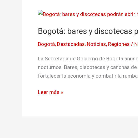
Bogotá:
bares
Bogotá: bares y discotecas p
y
discotecas
Bogotá
,
Destacadas
,
Noticias
,
Regiones
/
N
podrán
abrir
La Secretaría de Gobierno de Bogotá anunci
hasta
nocturnos. Bares, discotecas y canchas de 
las
fortalecer la economía y combatir la rumba 
5:00
a.m.
Leer más »