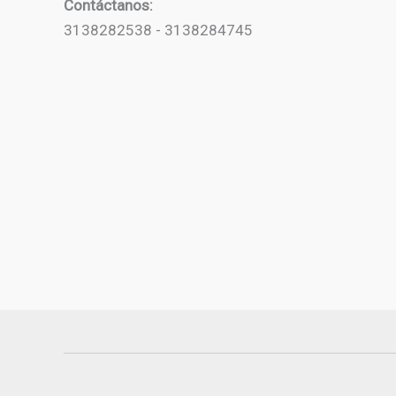
Contáctanos:
3138282538 - 3138284745