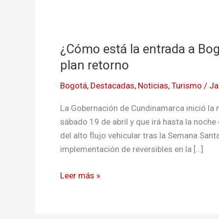
¿Cómo
está
¿Cómo está la entrada a Bog
la
entrada
plan retorno
a
Bogotá
,
Destacadas
,
Noticias
,
Turismo
/
Ja
Bogotá?
Atento
La Gobernación de Cundinamarca inició la 
a
sábado 19 de abril y que irá hasta la noche
los
del alto flujo vehicular tras la Semana Sant
cambios
implementación de reversibles en la […]
en
el
Leer más »
plan
retorno