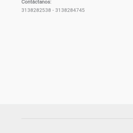
Contáctanos:
3138282538 - 3138284745