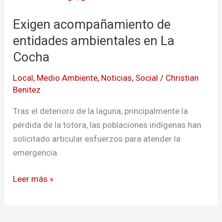
acompañamiento
Exigen acompañamiento de
de
entidades
entidades ambientales en La
ambientales
Cocha
en
Local
,
Medio Ambiente
,
Noticias
,
Social
/
Christian
La
Benitez
Cocha
Tras el deterioro de la laguna, principalmente la
pérdida de la totora, las poblaciones indígenas han
solicitado articular esfuerzos para atender la
emergencia.
Leer más »