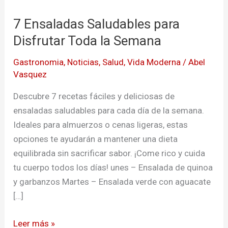
Saludables
7 Ensaladas Saludables para
para
Disfrutar
Disfrutar Toda la Semana
Toda
Gastronomia
,
Noticias
,
Salud
,
Vida Moderna
/
Abel
la
Vasquez
Semana
Descubre 7 recetas fáciles y deliciosas de
ensaladas saludables para cada día de la semana.
Ideales para almuerzos o cenas ligeras, estas
opciones te ayudarán a mantener una dieta
equilibrada sin sacrificar sabor. ¡Come rico y cuida
tu cuerpo todos los días! unes – Ensalada de quinoa
y garbanzos Martes – Ensalada verde con aguacate
[…]
Leer más »