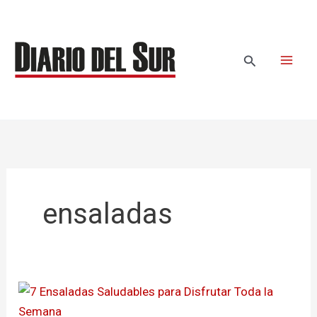
Ir
al
contenido
Buscar
ensaladas
7
Ensaladas