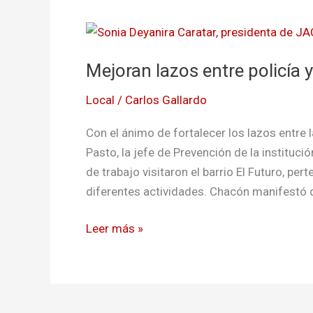
Mejoran
lazos
Mejoran lazos entre policía
entre
policía
Local
/
Carlos Gallardo
y
comunidad
Con el ánimo de fortalecer los lazos entre 
en
Pasto, la jefe de Prevención de la instituc
El
de trabajo visitaron el barrio El Futuro, p
Futuro
diferentes actividades. Chacón manifestó 
de
Pasto
Leer más »