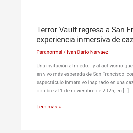
Terror
Vault
Terror Vault regresa a San 
regresa
a
experiencia inmersiva de caz
San
Paranormal
/
Ivan Darío Narvaez
Francisco
con
Una invitación al miedo… y al activismo quee
“HEXED”:
en vivo más esperada de San Francisco, co
una
espectáculo inmersivo inspirado en una caz
experiencia
octubre al 1 de noviembre de 2025, en […]
inmersiva
de
Leer más »
caza
de
brujas