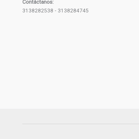
Contáctanos:
3138282538 - 3138284745