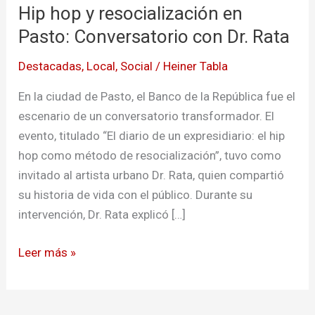
Hip hop y resocialización en
y
resocialización
Pasto: Conversatorio con Dr. Rata
en
Destacadas
,
Local
,
Social
/
Heiner Tabla
Pasto:
Conversatorio
En la ciudad de Pasto, el Banco de la República fue el
con
escenario de un conversatorio transformador. El
Dr.
evento, titulado “El diario de un expresidiario: el hip
Rata
hop como método de resocialización”, tuvo como
invitado al artista urbano Dr. Rata, quien compartió
su historia de vida con el público. Durante su
intervención, Dr. Rata explicó […]
Leer más »