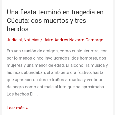
fiesta
Una fiesta terminó en tragedia en
terminó
en
Cúcuta: dos muertos y tres
tragedia
heridos
en
Judicial
,
Noticias
/
Jairo Andres Navarro Camargo
Cúcuta:
dos
Era una reunión de amigos, como cualquier otra, con
muertos
por lo menos cinco involucrados, dos hombres, dos
y
mujeres y una menor de edad. El alcohol, la música y
tres
las risas abundaban, el ambiente era festivo, hasta
heridos
que aparecieron dos extraños armados y vestidos
de negro como antesala al luto que se aproximaba.
Los hechos El […]
Leer más »