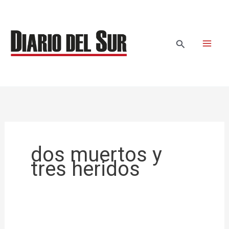
Ir
al
contenido
Buscar
dos muertos y
tres heridos
Una