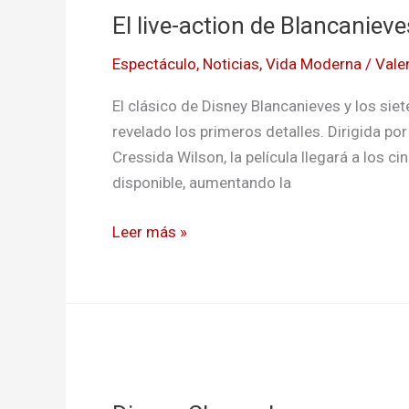
El live-action de Blancanieves
action
de
Espectáculo
,
Noticias
,
Vida Moderna
/
Vale
Blancanieves
ya
El clásico de Disney Blancanieves y los siet
tiene
revelado los primeros detalles. Dirigida po
tráiler:
Cressida Wilson, la película llegará a los ci
¡Míralo
disponible, aumentando la
ahora!
Leer más »
Disney
Channel