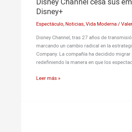
Disney Channel cesa sus emi
cesa
sus
Disney+
emisiones:
Espectáculo
,
Noticias
,
Vida Moderna
/
Vale
contenido
se
Disney Channel, tras 27 años de transmisión
trasladará
marcando un cambio radical en la estrategi
a
Company. La compañía ha decidido migrar s
Disney+
redefiniendo la manera en que los especta
Leer más »
El
regreso