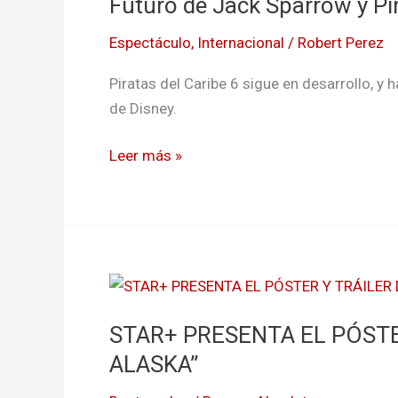
Futuro de Jack Sparrow y Pir
Jack
Sparrow
Espectáculo
,
Internacional
/
Robert Perez
y
Piratas
Piratas del Caribe 6 sigue en desarrollo, y 
del
de Disney.
Caribe
6
Leer más »
STAR+
PRESENTA
STAR+ PRESENTA EL PÓSTER
EL
PÓSTER
ALASKA”
Y