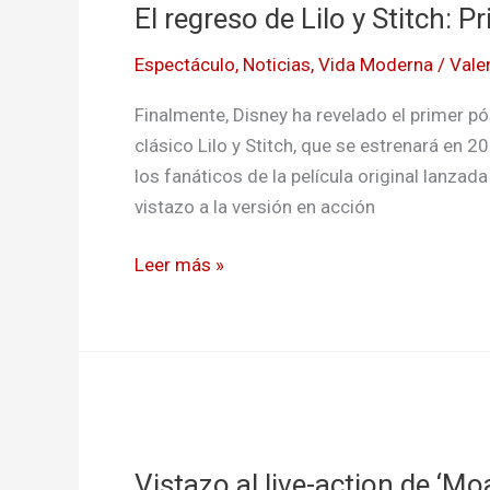
El regreso de Lilo y Stitch: P
de
Lilo
Espectáculo
,
Noticias
,
Vida Moderna
/
Vale
y
Stitch:
Finalmente, Disney ha revelado el primer pós
Primer
clásico Lilo y Stitch, que se estrenará en
póster
los fanáticos de la película original lanzad
del
vistazo a la versión en acción
live
action
Leer más »
Vistazo
al
Vistazo al live-action de 
live-