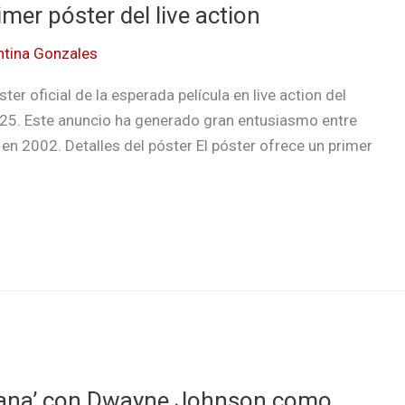
rimer póster del live action
ntina Gonzales
ter oficial de la esperada película en live action del
 2025. Este anuncio ha generado gran entusiasmo entre
a en 2002. Detalles del póster El póster ofrece un primer
‘Moana’ con Dwayne Johnson como