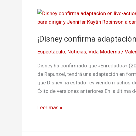
¡Disney
confirma
adaptación
¡Disney confirma adaptación 
en
live-
Espectáculo
,
Noticias
,
Vida Moderna
/
Vale
action
de
Disney ha confirmado que «Enredados» (201
‘Enredados’!
de Rapunzel, tendrá una adaptación en form
que Disney ha estado reviviendo muchos de
Éxito de versiones anteriores En la última 
Leer más »