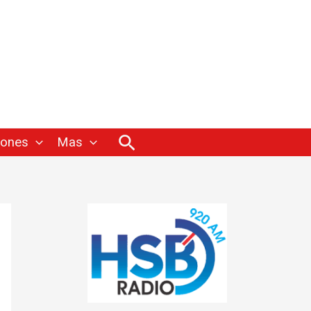
Buscar
iones
Mas