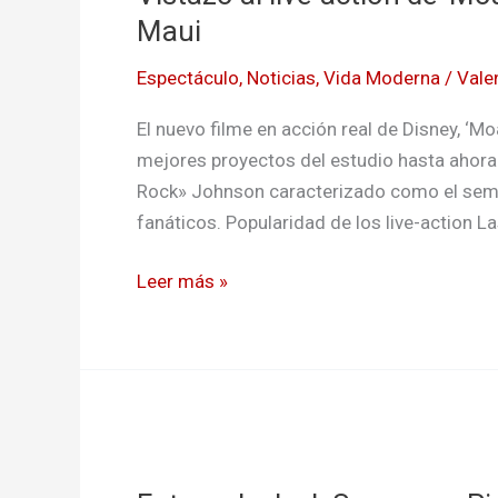
action
Maui
de
Espectáculo
,
Noticias
,
Vida Moderna
/
Vale
‘Moana’
con
El nuevo filme en acción real de Disney, ‘M
Dwayne
mejores proyectos del estudio hasta ahora
Johnson
Rock» Johnson caracterizado como el semid
como
fanáticos. Popularidad de los live-action L
Maui
Leer más »
Futuro
de