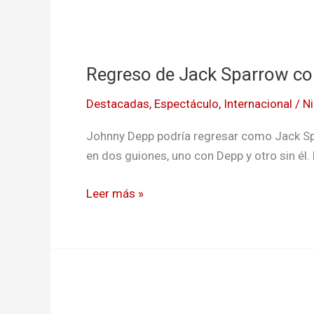
Regreso
de
Regreso de Jack Sparrow c
Jack
Sparrow
Destacadas
,
Espectáculo
,
Internacional
/
Ni
con
Johnny
Johnny Depp podría regresar como Jack Spa
Depp
en dos guiones, uno con Depp y otro sin él.
Leer más »
El
live-