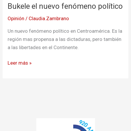
Bukele el nuevo fenómeno político
nuevo
fenómeno
Opinión
/
Claudia.Zambrano
político
Un nuevo fenómeno político en Centroamérica. Es la
región mas propensa a las dictaduras, pero también
a las libertades en el Continente.
Leer más »