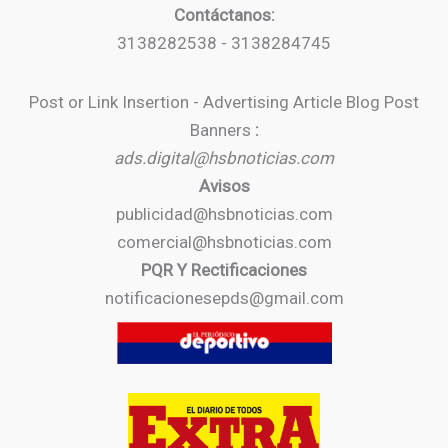
Contáctanos:
3138282538 - 3138284745
Post or Link Insertion - Advertising Article Blog Post
Banners
:
ads.digital@hsbnoticias.com
Avisos
publicidad@hsbnoticias.com
comercial@hsbnoticias.com
PQR Y Rectificaciones
notificacionesepds@gmail.com