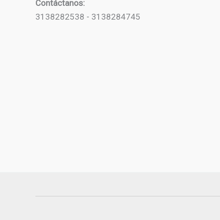
Contáctanos:
3138282538 - 3138284745