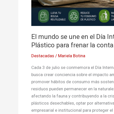
frenar
la
contaminación
ambiental
El mundo se une en el Día In
Plástico para frenar la con
Destacadas
/
Mariela Botina
Cada 3 de julio se conmemora el Día Intern
busca crear conciencia sobre el impacto am
promover hábitos de consumo más sostenib
residuos pueden permanecer en la natural
afectando la fauna y contribuyendo a la cris
plásticos desechables, optar por alternativ
empresarial e institucional para proteger el