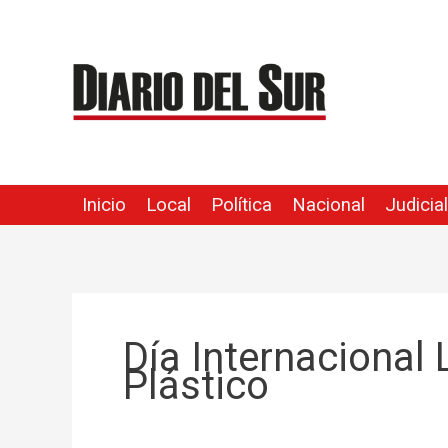
Ir
al
contenido
Inicio
Local
Política
Nacional
Judicial
Día Internacional 
Plástico