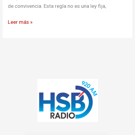
adaptarse
de convivencia. Esta regla no es una ley fija,
a
su
Leer más »
nuevo
hogar