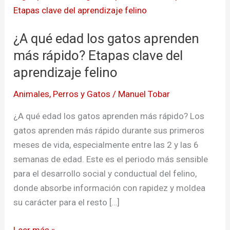
qué
edad
¿A qué edad los gatos aprenden
los
gatos
más rápido? Etapas clave del
aprenden
aprendizaje felino
más
Animales
,
Perros y Gatos
/
Manuel Tobar
rápido?
Etapas
¿A qué edad los gatos aprenden más rápido? Los
clave
gatos aprenden más rápido durante sus primeros
del
meses de vida, especialmente entre las 2 y las 6
aprendizaje
semanas de edad. Este es el periodo más sensible
felino
para el desarrollo social y conductual del felino,
donde absorbe información con rapidez y moldea
su carácter para el resto […]
Leer más »