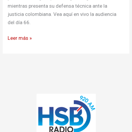
presunto
mientras presenta su defensa técnica ante la
fraude
justicia colombiana. Vea aquí en vivo la audiencia
procesal
del día 66.
y
sobornos
Leer más »