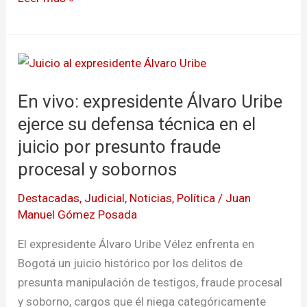
investigar
a
Iván
En
Cepeda
vivo:
En vivo: expresidente Álvaro Uribe
expresidente
Álvaro
ejerce su defensa técnica en el
Uribe
juicio por presunto fraude
ejerce
procesal y sobornos
su
defensa
Destacadas
,
Judicial
,
Noticias
,
Política
/
Juan
Manuel Gómez Posada
técnica
en
El expresidente Álvaro Uribe Vélez enfrenta en
el
Bogotá un juicio histórico por los delitos de
juicio
presunta manipulación de testigos, fraude procesal
por
y soborno, cargos que él niega categóricamente