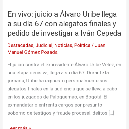
vivo:
En vivo: juicio a Álvaro Uribe llega
juicio
a
a su día 67 con alegatos finales y
Álvaro
pedido de investigar a Iván Cepeda
Uribe
Destacadas
,
Judicial
,
Noticias
,
Política
/
Juan
llega
Manuel Gómez Posada
a
su
El juicio contra el expresidente Álvaro Uribe Vélez, en
día
una etapa decisiva, llega a su día 67. Durante la
67
jornada, Uribe ha expuesto personalmente sus
con
alegatos finales en la audiencia que se lleva a cabo
alegatos
en los juzgados de Paloquemao, en Bogotá. El
finales
exmandatario enfrenta cargos por presunto
y
soborno de testigos y fraude procesal, delitos […]
pedido
de
Leer más »