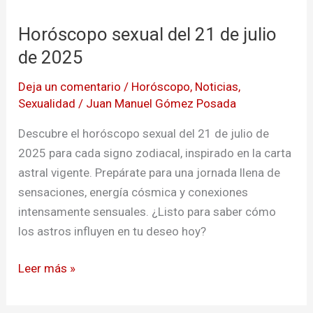
sexual
Horóscopo sexual del 21 de julio
del
21
de 2025
de
Deja un comentario
/
Horóscopo
,
Noticias
,
julio
Sexualidad
/
Juan Manuel Gómez Posada
de
2025
Descubre el horóscopo sexual del 21 de julio de
2025 para cada signo zodiacal, inspirado en la carta
astral vigente. Prepárate para una jornada llena de
sensaciones, energía cósmica y conexiones
intensamente sensuales. ¿Listo para saber cómo
los astros influyen en tu deseo hoy?
Leer más »