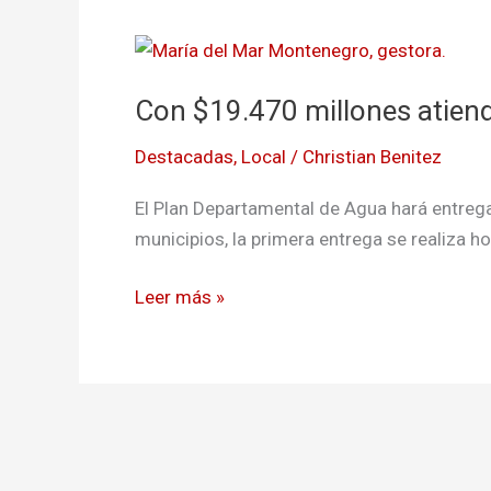
Con
$19.470
Con $19.470 millones atien
millones
atienden
Destacadas
,
Local
/
Christian Benitez
problema
de
El Plan Departamental de Agua hará entre
basuras
municipios, la primera entrega se realiza ho
en
Nariño
Leer más »