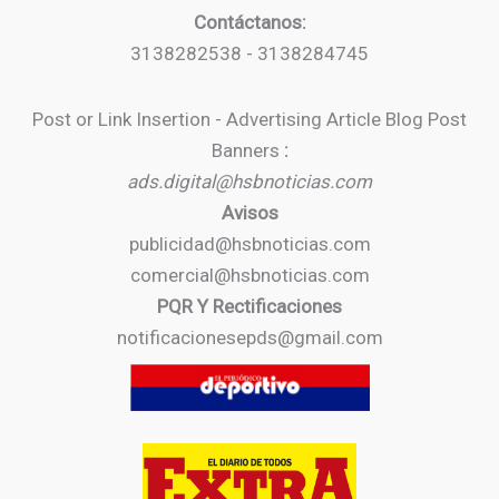
Contáctanos:
3138282538 - 3138284745
Post or Link Insertion - Advertising Article Blog Post
Banners
:
ads.digital@hsbnoticias.com
Avisos
publicidad@hsbnoticias.com
comercial@hsbnoticias.com
PQR Y Rectificaciones
notificacionesepds@gmail.com