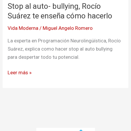
Stop al auto- bullying, Rocío
auto-
bullying,
Suárez te enseña cómo hacerlo
Rocío
Vida Moderna
/
Miguel Angelo Romero
Suárez
te
La experta en Programación Neurolingüística, Rocío
enseña
Suárez, explica como hacer stop al auto bullying
cómo
para despertar todo tu potencial.
hacerlo
Leer más »