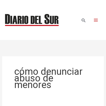
Ir
al
contenido
Buscar
cómo denunciar
abuso de
menores