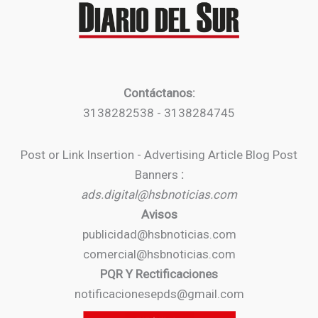
Contáctanos:
3138282538 - 3138284745
Post or Link Insertion - Advertising Article Blog Post
Banners
:
ads.digital@hsbnoticias.com
Avisos
publicidad@hsbnoticias.com
comercial@hsbnoticias.com
PQR Y Rectificaciones
notificacionesepds@gmail.com