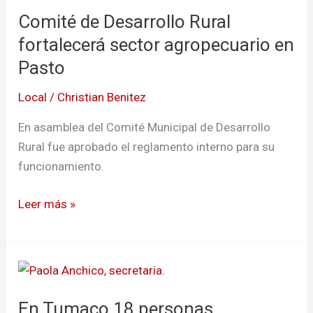
de
Comité de Desarrollo Rural
Desarrollo
Rural
fortalecerá sector agropecuario en
fortalecerá
Pasto
sector
Local
/
Christian Benitez
agropecuario
en
En asamblea del Comité Municipal de Desarrollo
Pasto
Rural fue aprobado el reglamento interno para su
funcionamiento.
Leer más »
En
Tumaco
En Tumaco 18 personas
18