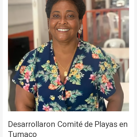
de
Playas
en
Tumaco
Desarrollaron Comité de Playas en
Tumaco