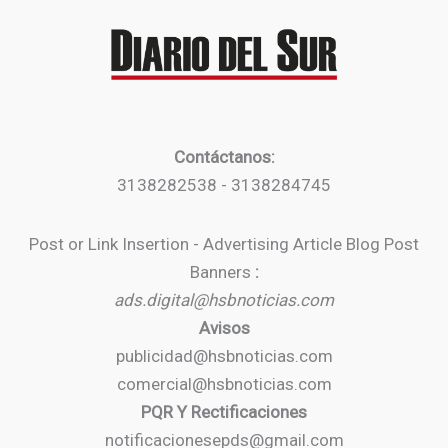
Contáctanos:
3138282538 - 3138284745
Post or Link Insertion - Advertising Article Blog Post
Banners
:
ads.digital@hsbnoticias.com
Avisos
publicidad@hsbnoticias.com
comercial@hsbnoticias.com
PQR Y Rectificaciones
notificacionesepds@gmail.com