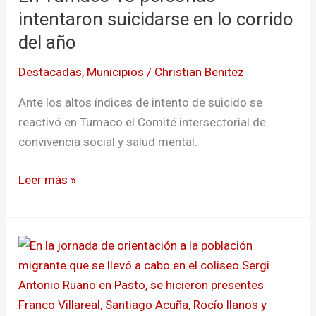
personas
intentaron suicidarse en lo corrido
intentaron
del año
suicidarse
Destacadas
,
Municipios
/
Christian Benitez
en
lo
Ante los altos índices de intento de suicido se
corrido
reactivó en Tumaco el Comité intersectorial de
del
convivencia social y salud mental.
año
Leer más »
Conforman
comité
de
salud