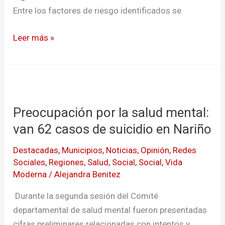
Entre los factores de riesgo identificados se
Leer más »
Preocupación
por
Preocupación por la salud mental:
la
salud
van 62 casos de suicidio en Nariño
mental:
Destacadas
,
Municipios
,
Noticias
,
Opinión
,
Redes
van
Sociales
,
Regiones
,
Salud
,
Social
,
Social
,
Vida
62
Moderna
/
Alejandra Benitez
casos
Durante la segunda sesión del Comité
de
departamental de salud mental fueron presentadas
suicidio
cifras preliminares relacionadas con intentos y
en