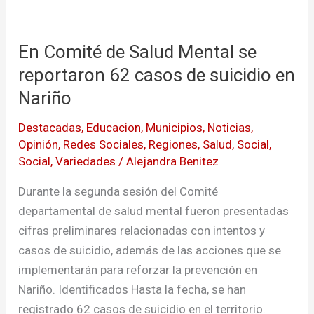
En
Comité
En Comité de Salud Mental se
de
Salud
reportaron 62 casos de suicidio en
Mental
Nariño
se
Destacadas
,
Educacion
,
Municipios
,
Noticias
,
reportaron
Opinión
,
Redes Sociales
,
Regiones
,
Salud
,
Social
,
62
Social
,
Variedades
/
Alejandra Benitez
casos
de
Durante la segunda sesión del Comité
suicidio
departamental de salud mental fueron presentadas
en
cifras preliminares relacionadas con intentos y
Nariño
casos de suicidio, además de las acciones que se
implementarán para reforzar la prevención en
Nariño. Identificados Hasta la fecha, se han
registrado 62 casos de suicidio en el territorio.