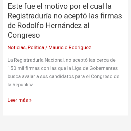
Este fue el motivo por el cual la
el
motivo
Registraduría no aceptó las firmas
por
de Rodolfo Hernández al
el
Congreso
cual
la
Noticias
,
Política
/
Mauricio Rodriguez
Registraduría
La Registraduría Nacional, no aceptó las cerca de
no
150 mil firmas con las que la Liga de Gobernantes
aceptó
busca avalar a sus candidatos para el Congreso de
las
la Republica.
firmas
de
Leer más »
Rodolfo
Hernández
al
Congreso