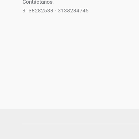
Contáctanos:
3138282538 - 3138284745