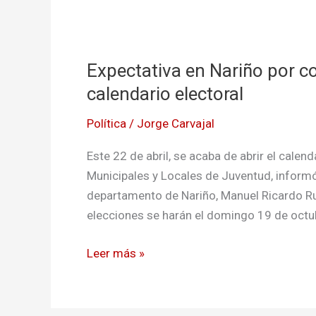
Expectativa
en
Expectativa en Nariño por co
Nariño
por
calendario electoral
comicios
Política
/
Jorge Carvajal
de
la
Este 22 de abril, se acaba de abrir el calen
juventud,
Municipales y Locales de Juventud, informó
se
departamento de Nariño, Manuel Ricardo Rua
abriò
elecciones se harán el domingo 19 de octub
calendario
electoral
Leer más »