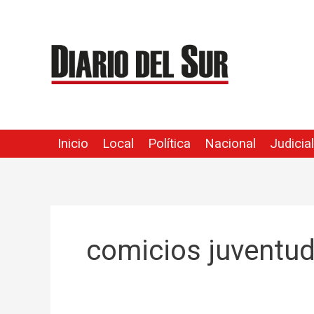
Ir
al
contenido
Inicio
Local
Política
Nacional
Judicial
comicios juventu