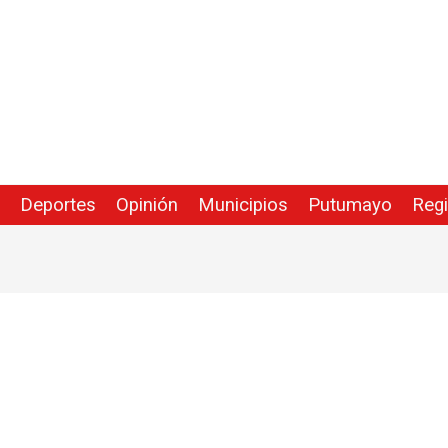
Deportes
Opinión
Municipios
Putumayo
Reg
d