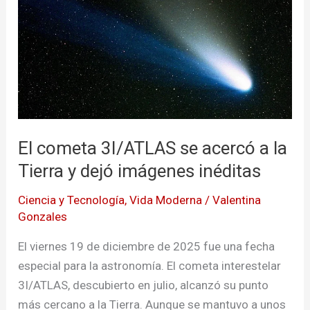
3I/ATLAS
se
acercó
a
la
Tierra
y
El cometa 3I/ATLAS se acercó a la
dejó
Tierra y dejó imágenes inéditas
imágenes
inéditas
Ciencia y Tecnología
,
Vida Moderna
/
Valentina
Gonzales
El viernes 19 de diciembre de 2025 fue una fecha
especial para la astronomía. El cometa interestelar
3I/ATLAS, descubierto en julio, alcanzó su punto
más cercano a la Tierra. Aunque se mantuvo a unos