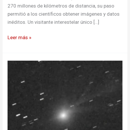
270 millones de kilómetros de distancia, su paso
permitió a los científicos obtener imágenes y datos
inéditos. Un visitante interestelar único […]
Leer más »
El
cometa
3I/ATLAS
despliega
su
cola
más
brillante
y