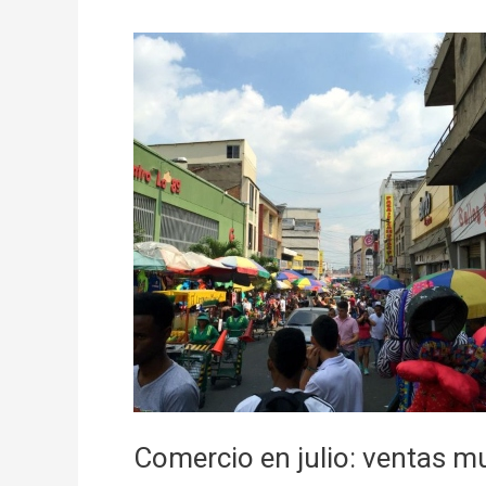
Comercio
en
julio:
ventas
muestran
desaceleración
Comercio en julio: ventas m