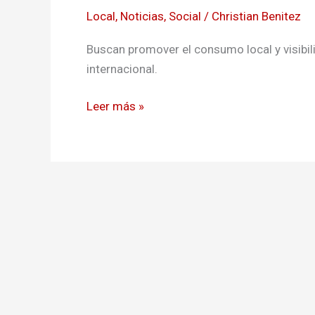
de
Local
,
Noticias
,
Social
/
Christian Benitez
la
costa
Buscan promover el consumo local y visibil
nariñense
internacional.
Leer más »