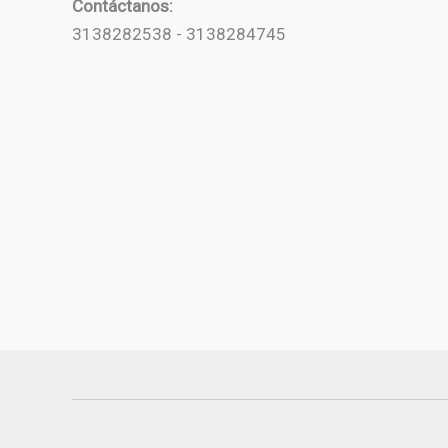
Contáctanos:
3138282538 - 3138284745