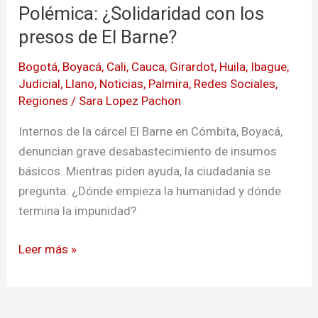
Polémica: ¿Solidaridad con los
con
los
presos de El Barne?
presos
Bogotá
,
Boyacá
,
Cali
,
Cauca
,
Girardot
,
Huila
,
Ibague
,
de
Judicial
,
Llano
,
Noticias
,
Palmira
,
Redes Sociales
,
El
Regiones
/
Sara Lopez Pachon
Barne?
Internos de la cárcel El Barne en Cómbita, Boyacá,
denuncian grave desabastecimiento de insumos
básicos. Mientras piden ayuda, la ciudadanía se
pregunta: ¿Dónde empieza la humanidad y dónde
termina la impunidad?
Leer más »