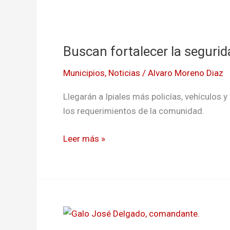
Buscan
fortalecer
Buscan fortalecer la seguri
la
seguridad
Municipios
,
Noticias
/
Alvaro Moreno Diaz
en
zona
Llegarán a Ipiales más policías, vehículos y
de
los requerimientos de la comunidad.
frontera
nariñense
Leer más »
Combaten
inseguridad