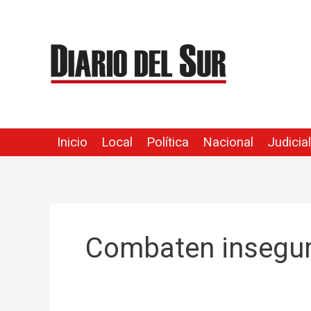
Ir
al
contenido
Inicio
Local
Política
Nacional
Judicial
Combaten insegu