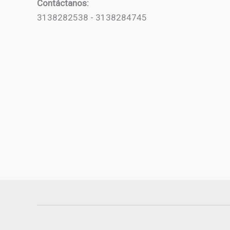
Contáctanos:
3138282538 - 3138284745