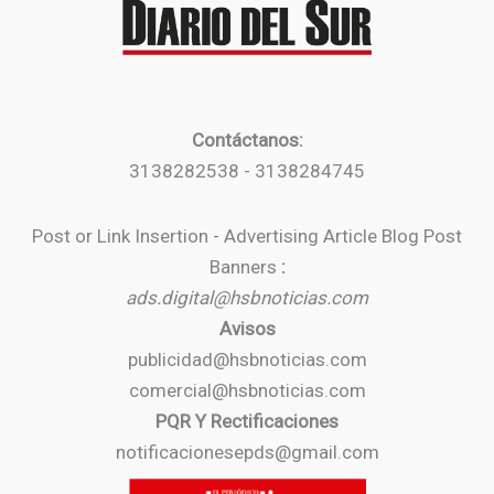
Contáctanos:
3138282538 - 3138284745
Post or Link Insertion - Advertising Article Blog Post
Banners
:
ads.digital@hsbnoticias.com
Avisos
publicidad@hsbnoticias.com
comercial@hsbnoticias.com
PQR Y Rectificaciones
notificacionesepds@gmail.com