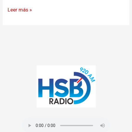
inanición
Leer más »