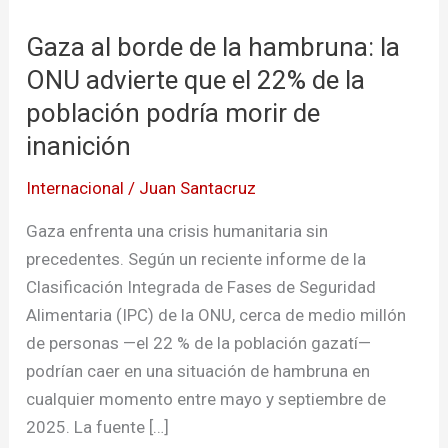
borde
Gaza al borde de la hambruna: la
de
la
ONU advierte que el 22% de la
hambruna:
población podría morir de
la
inanición
ONU
advierte
Internacional
/
Juan Santacruz
que
Gaza enfrenta una crisis humanitaria sin
el
precedentes. Según un reciente informe de la
22%
Clasificación Integrada de Fases de Seguridad
de
Alimentaria (IPC) de la ONU, cerca de medio millón
la
de personas —el 22 % de la población gazatí—
población
podrían caer en una situación de hambruna en
podría
cualquier momento entre mayo y septiembre de
morir
2025. La fuente […]
de