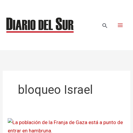
Ir
al
contenido
Buscar
bloqueo Israel
Gaza
al