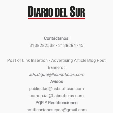
Contáctanos:
3138282538 - 3138284745
Post or Link Insertion - Advertising Article Blog Post
Banners
:
ads.digital@hsbnoticias.com
Avisos
publicidad@hsbnoticias.com
comercial@hsbnoticias.com
PQR Y Rectificaciones
notificacionesepds@gmail.com