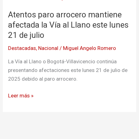
arrocero
Atentos paro arrocero mantiene
mantiene
afectada
afectada la Vía al Llano este lunes
la
21 de julio
Vía
Destacadas
,
Nacional
/
Miguel Angelo Romero
al
Llano
La Vía al Llano o Bogotá-Villavicencio continúa
este
presentando afectaciones este lunes 21 de julio de
lunes
2025 debido al paro arrocero.
21
de
Leer más »
julio