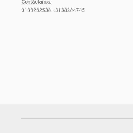
Contáctanos:
3138282538 - 3138284745