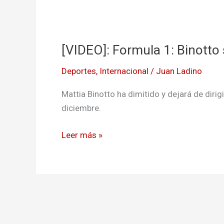
[VIDEO]:
Formula
[VIDEO]: Formula 1: Binotto s
1:
Binotto
Deportes
,
Internacional
/
Juan Ladino
se
va
Mattia Binotto ha dimitido y dejará de dirigi
de
diciembre.
Ferrari
Leer más »