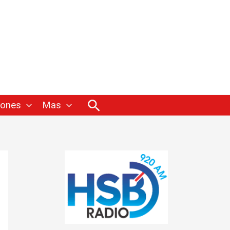
Buscar
iones
Mas