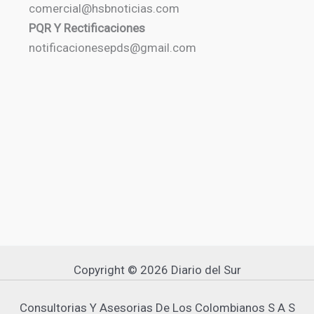
comercial@hsbnoticias.com
PQR Y Rectificaciones
notificacionesepds@gmail.com
Copyright © 2026 Diario del Sur
Consultorias Y Asesorias De Los Colombianos S A S