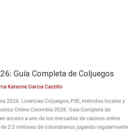
26: Guía Completa de Coljuegos
ma Katerine Garcia Castillo
ia 2026. Licencias Coljuegos, PSE, métodos locales y
 Casinos Online Colombia 2026: Guía Completa de
en acceso a uno de los mercados de casinos online
de 2.5 millones de colombianos jugando regularmente