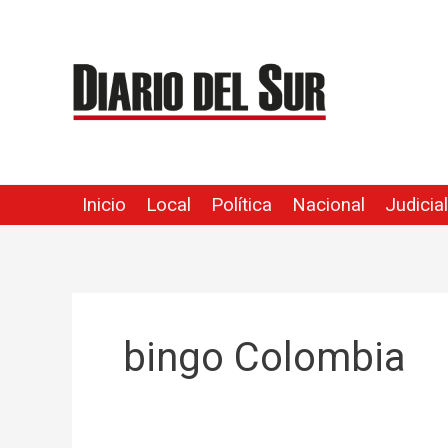
Ir
al
contenido
Inicio
Local
Política
Nacional
Judicial
bingo Colombia