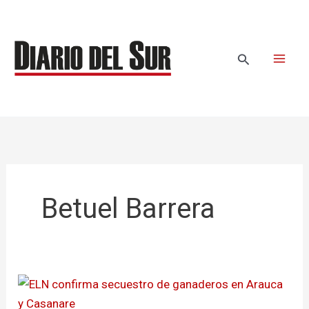
Ir
al
contenido
Buscar
Betuel Barrera
ELN
confirma