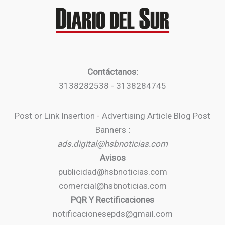
Contáctanos:
3138282538 - 3138284745
Post or Link Insertion - Advertising Article Blog Post
Banners
:
ads.digital@hsbnoticias.com
Avisos
publicidad@hsbnoticias.com
comercial@hsbnoticias.com
PQR Y Rectificaciones
notificacionesepds@gmail.com