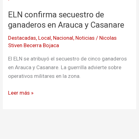
secuestro
ELN confirma secuestro de
de
ganaderos
ganaderos en Arauca y Casanare
en
Destacadas
,
Local
,
Nacional
,
Noticias
/
Nicolas
Arauca
Stiven Becerra Bojaca
y
Casanare
El ELN se atribuyó el secuestro de cinco ganaderos
en Arauca y Casanare. La guerrilla advierte sobre
operativos militares en la zona.
Leer más »