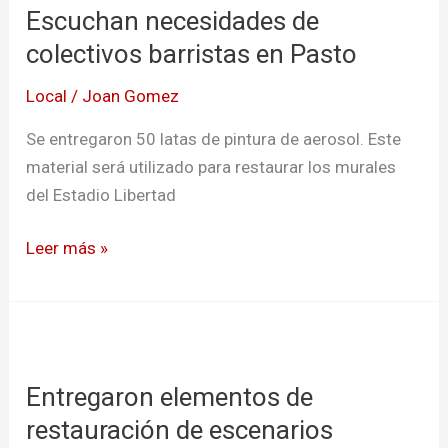
Escuchan necesidades de
de
colectivos
colectivos barristas en Pasto
barristas
Local
/
Joan Gomez
en
Pasto
Se entregaron 50 latas de pintura de aerosol. Este
material será utilizado para restaurar los murales
del Estadio Libertad
Leer más »
Entregaron
elementos
Entregaron elementos de
de
restauración
restauración de escenarios