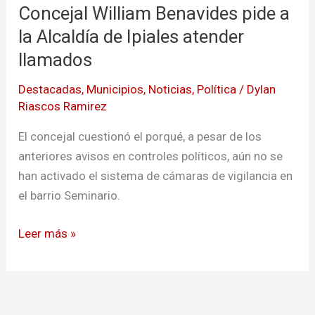
Concejal William Benavides pide a
Benavides
pide
la Alcaldía de Ipiales atender
a
llamados
la
Destacadas
,
Municipios
,
Noticias
,
Política
/
Dylan
Alcaldía
Riascos Ramirez
de
Ipiales
El concejal cuestionó el porqué, a pesar de los
atender
anteriores avisos en controles políticos, aún no se
llamados
han activado el sistema de cámaras de vigilancia en
el barrio Seminario.
Leer más »