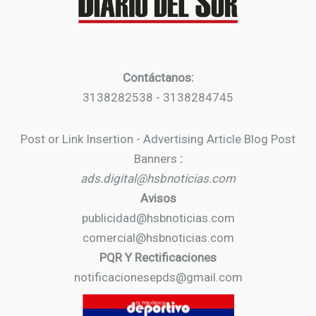
Contáctanos:
3138282538 - 3138284745
Post or Link Insertion - Advertising Article Blog Post
Banners
:
ads.digital@hsbnoticias.com
Avisos
publicidad@hsbnoticias.com
comercial@hsbnoticias.com
PQR Y Rectificaciones
notificacionesepds@gmail.com