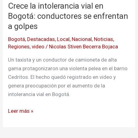
Crece la intolerancia vial en
intolerancia
vial
Bogotá: conductores se enfrentan
en
a golpes
Bogotá:
Bogotá
,
Destacadas
,
Local
,
Nacional
,
Noticias
,
conductores
Regiones
,
video
/
Nicolas Stiven Becerra Bojaca
se
enfrentan
Un taxista y un conductor de camioneta de alta
a
gama protagonizaron una violenta pelea en el barrio
golpes
Cedritos. El hecho quedó registrado en video y
genera preocupación por el aumento de la
intolerancia vial en Bogotá.
Leer más »