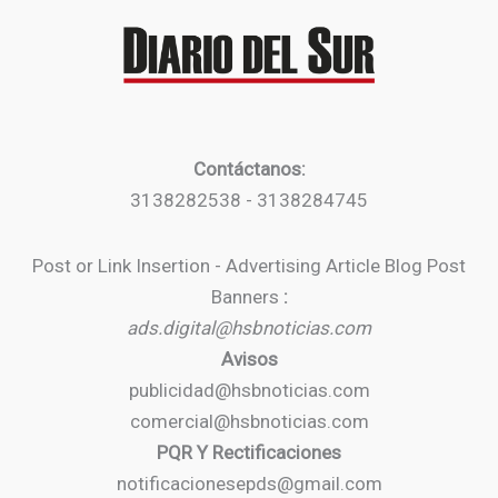
Contáctanos:
3138282538 - 3138284745
Post or Link Insertion - Advertising Article Blog Post
Banners
:
ads.digital@hsbnoticias.com
Avisos
publicidad@hsbnoticias.com
comercial@hsbnoticias.com
PQR Y Rectificaciones
notificacionesepds@gmail.com