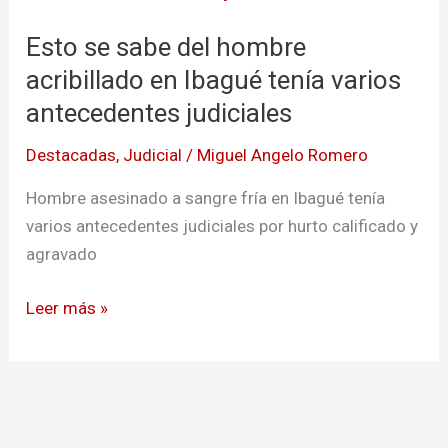
sabe
Esto se sabe del hombre
del
hombre
acribillado en Ibagué tenía varios
acribillado
antecedentes judiciales
en
Destacadas
,
Judicial
/
Miguel Angelo Romero
Ibagué
tenía
Hombre asesinado a sangre fría en Ibagué tenía
varios
varios antecedentes judiciales por hurto calificado y
antecedentes
agravado
judiciales
Leer más »