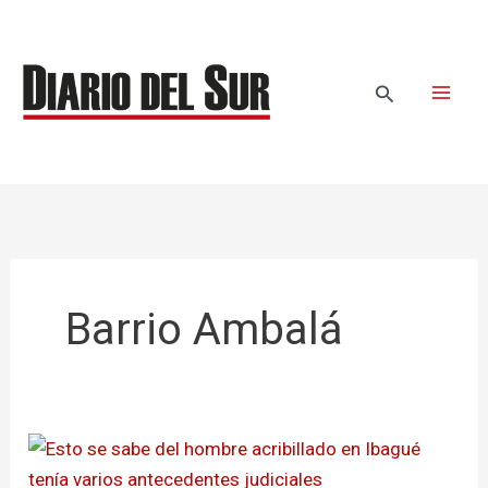
Ir
al
contenido
Buscar
Barrio Ambalá
Esto
se